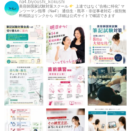
na4.biyoushi_kokushi
美容師国家試験対策スクール
上達ではなく“合格に特化”
マ
ンツーマン指導（Na4’）
通信生・既卒・非従事者対応
↓個別無
料相談はリンクから
※詳細は公式サイトで確認できます