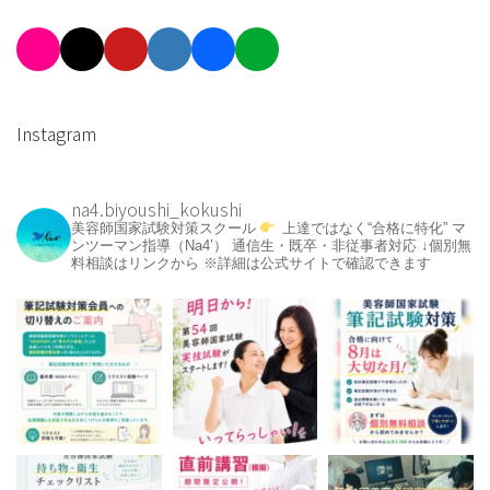
Instagram
na4.biyoushi_kokushi
美容師国家試験対策スクール
上達ではなく“合格に特化”
マ
ンツーマン指導（Na4’）
通信生・既卒・非従事者対応
↓個別無
料相談はリンクから
※詳細は公式サイトで確認できます