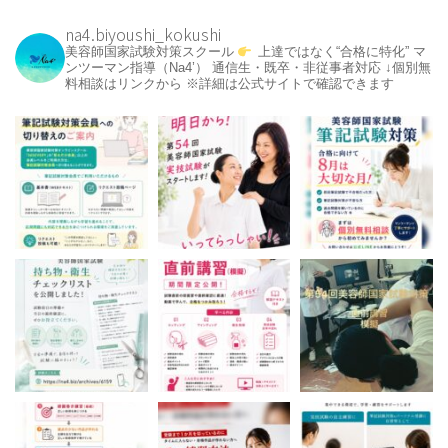
na4.biyoushi_kokushi
美容師国家試験対策スクール
上達ではなく“合格に特化”
マ
ンツーマン指導（Na4’）
通信生・既卒・非従事者対応
↓個別無
料相談はリンクから
※詳細は公式サイトで確認できます