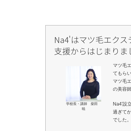
Na4'はマツ毛エク
支援からはじまりま
マツ毛
てもら
マツ毛
の美容
Na4'
学校長・講師 柴田
暁
過ぎて
でした