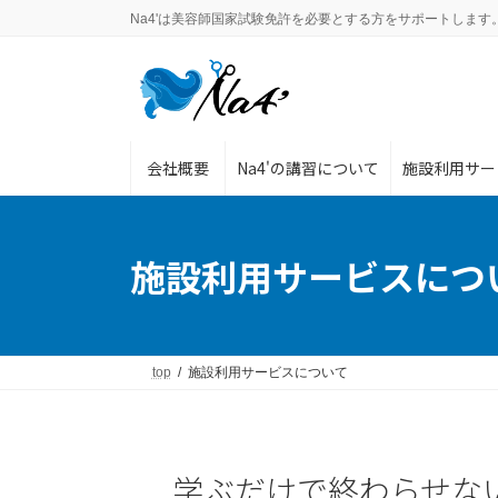
コ
ナ
Na4'は美容師国家試験免許を必要とする方をサポートします
ン
ビ
テ
ゲ
ン
ー
ツ
シ
へ
ョ
ス
ン
会社概要
Na4'の講習について
施設利用サー
キ
に
ッ
移
プ
動
施設利用サービスにつ
top
施設利用サービスについて
学ぶだけで終わらせな