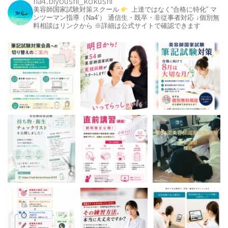
na4.biyoushi_kokushi
美容師国家試験対策スクール
上達ではなく“合格に特化”
マ
ンツーマン指導（Na4’）
通信生・既卒・非従事者対応
↓個別無
料相談はリンクから
※詳細は公式サイトで確認できます