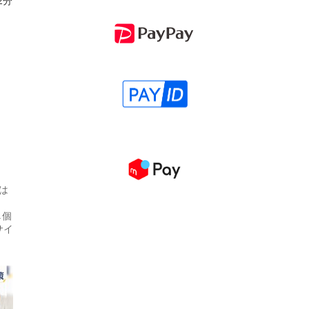
2分
は
↓個
サイ