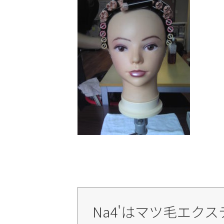
Na4'はマツ毛エク