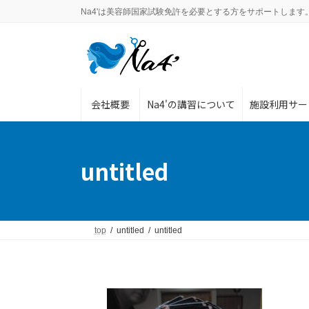
コ
ナ
Na4'は美容師国家試験免許を必要とする方をサポートします
ン
ビ
テ
ゲ
ン
ー
ツ
シ
へ
ョ
ス
ン
会社概要
Na4'の講習について
施設利用サー
キ
に
ッ
移
プ
動
untitled
top
untitled
untitled