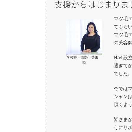
支援からはじまりま
マツ毛
てもら
マツ毛
の美容
Na4'
学校長・講師 柴田
暁
過ぎて
でした
今では
シャン
頂くよ
皆さま
うにサポ