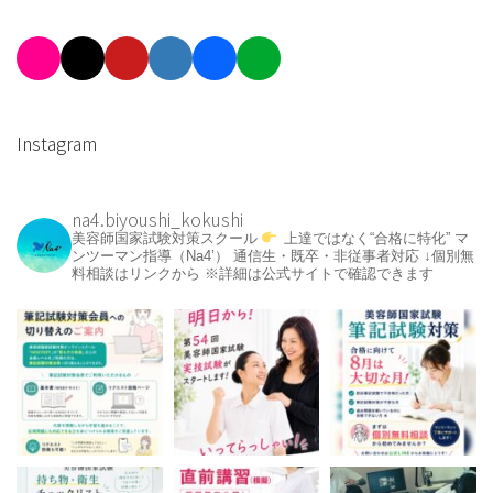
Instagram
na4.biyoushi_kokushi
美容師国家試験対策スクール
上達ではなく“合格に特化”
マ
ンツーマン指導（Na4’）
通信生・既卒・非従事者対応
↓個別無
料相談はリンクから
※詳細は公式サイトで確認できます