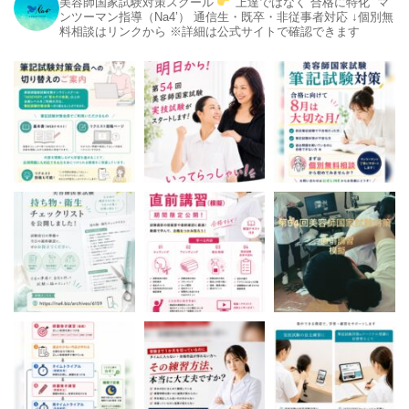
美容師国家試験対策スクール
上達ではなく“合格に特化”
マ
ンツーマン指導（Na4’）
通信生・既卒・非従事者対応
↓個別無
料相談はリンクから
※詳細は公式サイトで確認できます