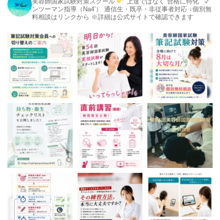
美容師国家試験対策スクール
上達ではなく“合格に特化”
マ
ンツーマン指導（Na4’）
通信生・既卒・非従事者対応
↓個別無
料相談はリンクから
※詳細は公式サイトで確認できます