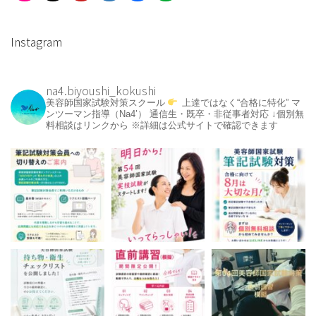
Instagram
na4.biyoushi_kokushi
美容師国家試験対策スクール
上達ではなく“合格に特化”
マ
ンツーマン指導（Na4’）
通信生・既卒・非従事者対応
↓個別無
料相談はリンクから
※詳細は公式サイトで確認できます