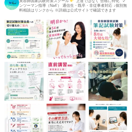
美容師国家試験対策スクール
上達ではなく“合格に特化”
マ
ンツーマン指導（Na4’）
通信生・既卒・非従事者対応
↓個別無
料相談はリンクから
※詳細は公式サイトで確認できます