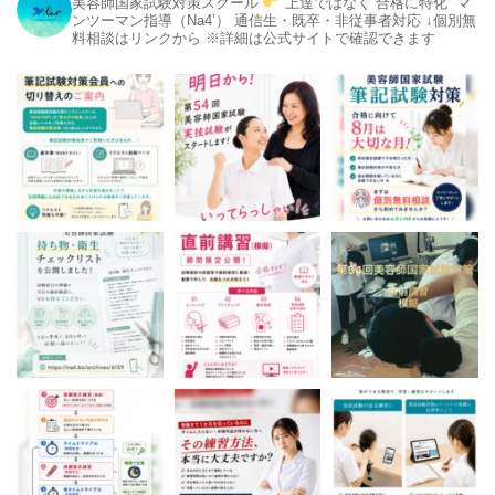
美容師国家試験対策スクール
上達ではなく“合格に特化”
マ
ンツーマン指導（Na4’）
通信生・既卒・非従事者対応
↓個別無
料相談はリンクから
※詳細は公式サイトで確認できます