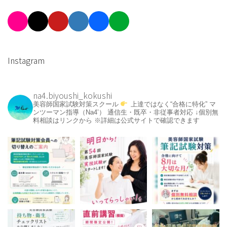
Instagram
na4.biyoushi_kokushi
美容師国家試験対策スクール
上達ではなく“合格に特化”
マ
ンツーマン指導（Na4’）
通信生・既卒・非従事者対応
↓個別無
料相談はリンクから
※詳細は公式サイトで確認できます