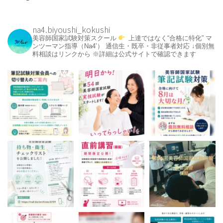
na4.biyoushi_kokushi
美容師国家試験対策スクール
上達ではなく“合格に特化”
マ
ンツーマン指導（Na4’）
通信生・既卒・非従事者対応
↓個別無
料相談はリンクから
※詳細は公式サイトで確認できます