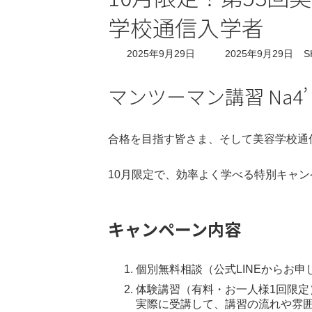
学校通信入学者
最
2025年9月29日
2025年9月29日
S
終
更
マンツーマン講習 Na4
新
日
時
:
合格を目指す皆さま、そして美容学校通
10月限定で、効率よく学べる特別キャ
キャンペーン内容
個別無料相談（公式LINEからお申
体験講習（有料・お一人様1回限定
実際に受講して、講習の流れや雰