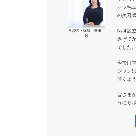
マツ毛
の美容
Na4'
学校長・講師 柴田
暁
過ぎて
でした
今では
シャン
頂くよ
皆さま
うにサポ