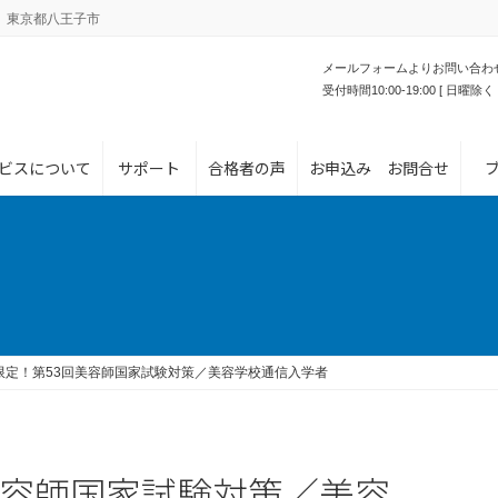
。東京都八王子市
メールフォームよりお問い合わ
受付時間10:00-19:00 [ 日曜除く 
ビスについて
サポート
合格者の声
お申込み お問合せ
月限定！第53回美容師国家試験対策／美容学校通信入学者
回美容師国家試験対策／美容