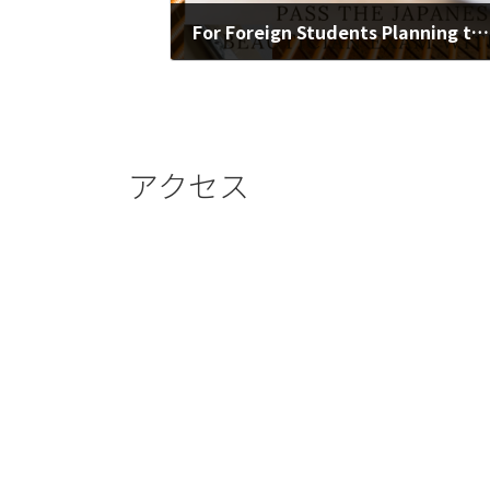
For Foreign Students Planning to Take the Japanese National Beautician Examination
2025年9月24日
アクセス