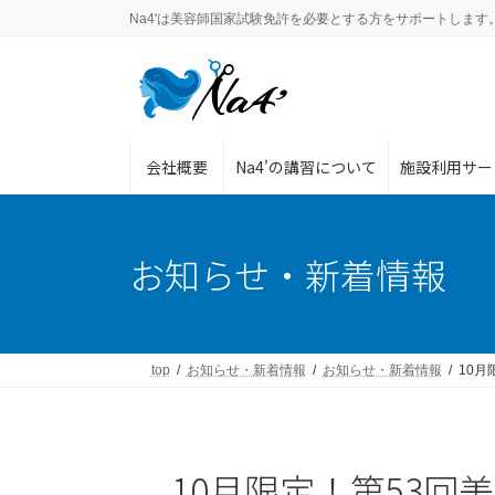
コ
ナ
Na4'は美容師国家試験免許を必要とする方をサポートします
ン
ビ
テ
ゲ
ン
ー
ツ
シ
へ
ョ
ス
ン
会社概要
Na4'の講習について
施設利用サー
キ
に
ッ
移
プ
動
お知らせ・新着情報
top
お知らせ・新着情報
お知らせ・新着情報
10
10月限定！第53