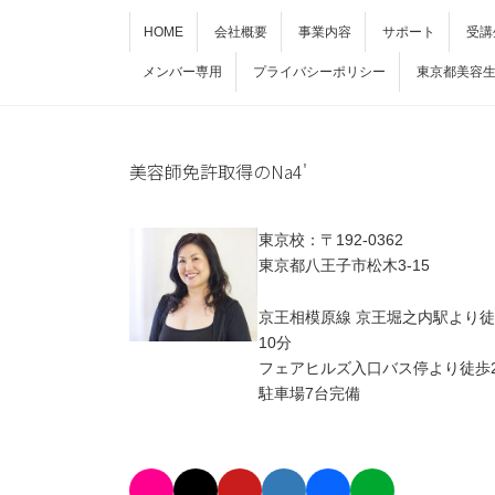
HOME
会社概要
事業内容
サポート
受講
メンバー専用
プライバシーポリシー
東京都美容
美容師免許取得のNa4'
東京校：〒192-0362
東京都八王子市松木3-15
京王相模原線 京王堀之内駅より
10分
フェアヒルズ入口バス停より徒歩
駐車場7台完備