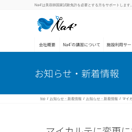
コ
ナ
Na4'は美容師国家試験免許を必要とする方をサポートします
ン
ビ
テ
ゲ
ン
ー
ツ
シ
へ
ョ
ス
ン
会社概要
Na4'の講習について
施設利用サー
キ
に
ッ
移
プ
動
お知らせ・新着情報
top
お知らせ・新着情報
お知らせ・新着情報
マイ
マイカルテに変更に