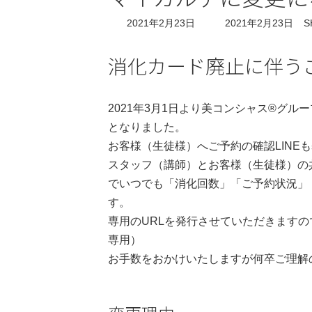
最
2021年2月23日
2021年2月23日
S
終
更
消化カード廃止に伴う
新
日
時
:
2021年3月1日より美コンシャス®グ
となりました。
お客様（生徒様）へご予約の確認LINE
スタッフ（講師）とお客様（生徒様）の
でいつでも「消化回数」「ご予約状況」
す。
専用のURLを発行させていただきます
専用）
お手数をおかけいたしますが何卒ご理解