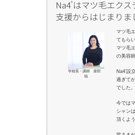
Na4'はマツ毛エク
支援からはじまりま
マツ毛
てもら
マツ毛
の美容
Na4'
学校長・講師 柴田
暁
過ぎて
でした
今では
シャン
頂くよ
皆さま