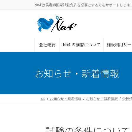
コ
ナ
Na4'は美容師国家試験免許を必要とする方をサポートします
ン
ビ
テ
ゲ
ン
ー
ツ
シ
へ
ョ
ス
ン
会社概要
Na4'の講習について
施設利用サー
キ
に
ッ
移
プ
動
お知らせ・新着情報
top
お知らせ・新着情報
お知らせ・新着情報
受験
試験の条件について