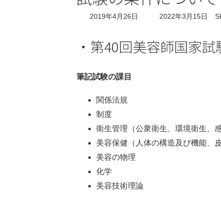
最
2019年4月26日
2022年3月15日
S
終
更
・第40回美容師国家試
新
日
時
:
筆記試験の課目
関係法規
制度
衛生管理（公衆衛生、環境衛生、
美容保健（人体の構造及び機能、
美容の物理
化学
美容技術理論