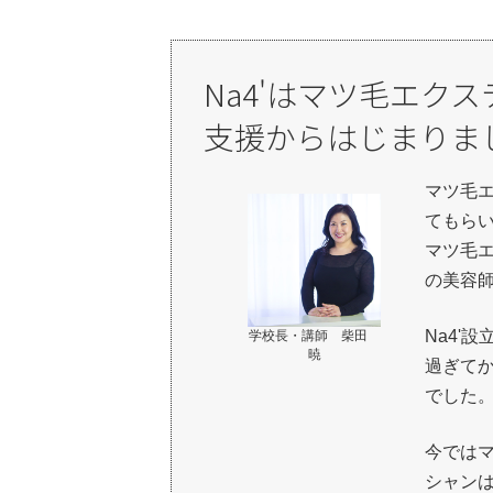
Na4'はマツ毛エク
支援からはじまりま
マツ毛
てもら
マツ毛
の美容
Na4'
学校長・講師 柴田
暁
過ぎて
でした
今では
シャン