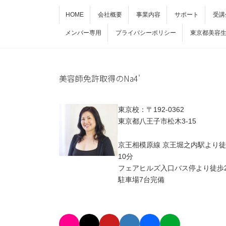
HOME
会社概要
事業内容
サポート
受講
メンバー専用
プライバシーポリシー
東京都美容
美容師免許取得のNa4'
東京校：〒192-0362
東京都八王子市松木3-15
京王相模原線 京王堀之内駅より
10分
フェアヒルズ入口バス停より徒歩
駐車場7台完備