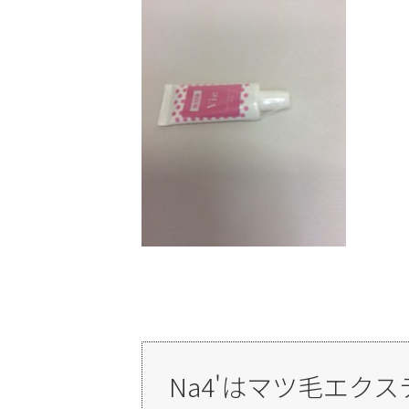
Na4'はマツ毛エク