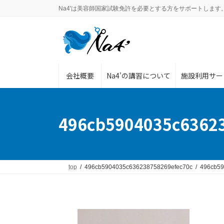
コ
ナ
Na4'は美容師国家試験免許を必要とする方をサポートします
ン
ビ
テ
ゲ
ン
ー
ツ
シ
へ
ョ
ス
ン
会社概要
Na4'の講習について
施設利用サー
キ
に
ッ
移
プ
動
496cb5904035c63623
top
496cb5904035c636238758269efec70c
496cb59