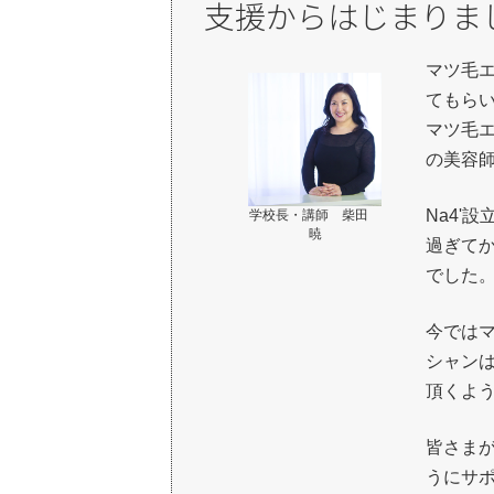
支援からはじまりま
マツ毛
てもら
マツ毛
の美容
Na4'
学校長・講師 柴田
暁
過ぎて
でした
今では
シャン
頂くよ
皆さま
うにサポ