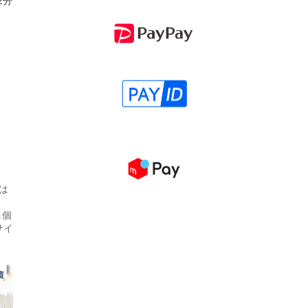
2分
は
↓個
サイ